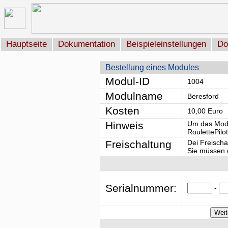
Hauptseite
Dokumentation
Beispieleinstellungen
Do
Bestellung eines Modules
Modul-ID
1004
Modulname
Beresford
Kosten
10,00 Euro
Hinweis
Um das Modu
RoulettePilo
Freischaltung
Dei Freischa
Sie müssen d
Serialnummer:
-