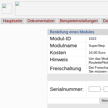
Hauptseite
Dokumentation
Beispieleinstellungen
Do
Bestellung eines Modules
Modul-ID
1022
Modulname
SuperStep
Kosten
10,00 Euro
Hinweis
Um das Modu
RoulettePilo
Freischaltung
Dei Freischa
Sie müssen d
Serialnummer:
-