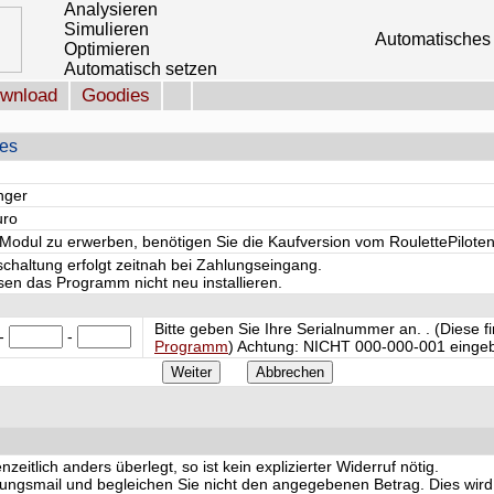
Analysieren
Simulieren
Automatisches 
Optimieren
Automatisch setzen
wnload
Goodies
les
nger
uro
odul zu erwerben, benötigen Sie die Kaufversion vom RoulettePiloten
schaltung erfolgt zeitnah bei Zahlungseingang.
en das Programm nicht neu installieren.
Bitte geben Sie Ihre Serialnummer an. . (Diese 
-
-
Programm
) Achtung:
NICHT
000-000-001 eingeb
eitlich anders überlegt, so ist kein explizierter Widerruf nötig.
igungsmail und begleichen Sie nicht den angegebenen Betrag. Dies wird