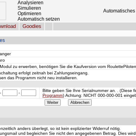
Analysieren
Simulieren
Automatisches 
Optimieren
Automatisch setzen
wnload
Goodies
les
hanger
uro
odul zu erwerben, benötigen Sie die Kaufversion vom RoulettePiloten
schaltung erfolgt zeitnah bei Zahlungseingang.
en das Programm nicht neu installieren.
Bitte geben Sie Ihre Serialnummer an. . (Diese 
-
-
Programm
) Achtung:
NICHT
000-000-001 eingeb
eitlich anders überlegt, so ist kein explizierter Widerruf nötig.
igungsmail und begleichen Sie nicht den angegebenen Betrag. Dies wird