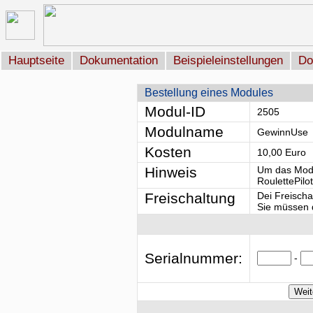
Hauptseite
Dokumentation
Beispieleinstellungen
Do
Bestellung eines Modules
Modul-ID
2505
Modulname
GewinnUse
Kosten
10,00 Euro
Hinweis
Um das Modu
RoulettePilo
Freischaltung
Dei Freischa
Sie müssen d
Serialnummer:
-