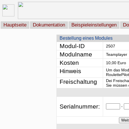
Hauptseite
Dokumentation
Beispieleinstellungen
Do
Bestellung eines Modules
Modul-ID
2507
Modulname
Teamplayer
Kosten
10,00 Euro
Hinweis
Um das Modu
RoulettePilo
Freischaltung
Dei Freischa
Sie müssen d
Serialnummer:
-