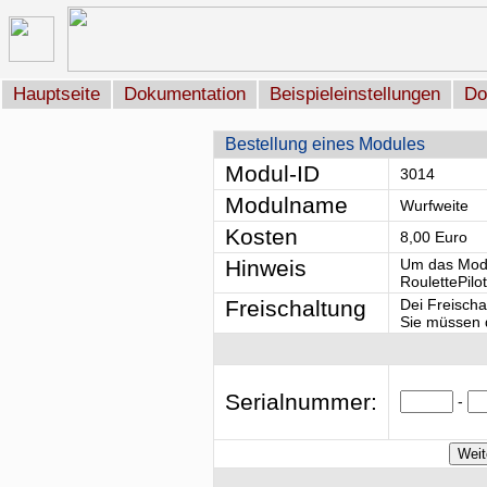
Hauptseite
Dokumentation
Beispieleinstellungen
Do
Bestellung eines Modules
Modul-ID
3014
Modulname
Wurfweite
Kosten
8,00 Euro
Hinweis
Um das Modu
RoulettePilo
Freischaltung
Dei Freischa
Sie müssen d
Serialnummer:
-