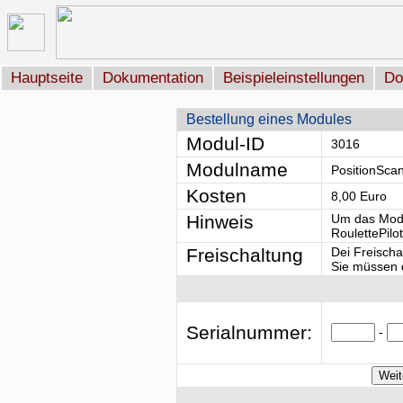
Hauptseite
Dokumentation
Beispieleinstellungen
Do
Bestellung eines Modules
Modul-ID
3016
Modulname
PositionSca
Kosten
8,00 Euro
Hinweis
Um das Modu
RoulettePilo
Freischaltung
Dei Freischa
Sie müssen d
Serialnummer:
-