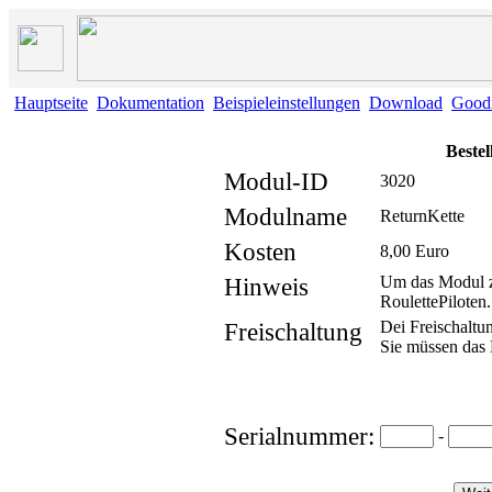
Hauptseite
Dokumentation
Beispieleinstellungen
Download
Good
Bestel
Modul-ID
3020
Modulname
ReturnKette
Kosten
8,00 Euro
Hinweis
Um das Modul z
RoulettePiloten.
Freischaltung
Dei Freischaltu
Sie müssen das 
Serialnummer:
-