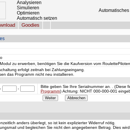
Analysieren
Simulieren
Automatisches 
Optimieren
Automatisch setzen
wnload
Goodies
les
ro
odul zu erwerben, benötigen Sie die Kaufversion vom RoulettePiloten
schaltung erfolgt zeitnah bei Zahlungseingang.
en das Programm nicht neu installieren.
Bitte geben Sie Ihre Serialnummer an. . (Diese 
-
-
Programm
) Achtung:
NICHT
000-000-001 eingeb
eitlich anders überlegt, so ist kein explizierter Widerruf nötig.
igungsmail und begleichen Sie nicht den angegebenen Betrag. Dies wird