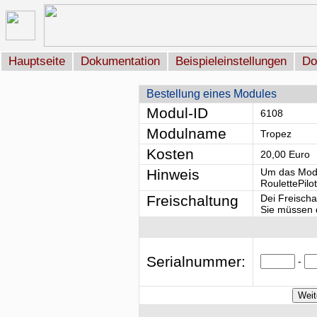
Hauptseite
Dokumentation
Beispieleinstellungen
Do
Bestellung eines Modules
Modul-ID
6108
Modulname
Tropez
Kosten
20,00 Euro
Hinweis
Um das Modu
RoulettePilo
Freischaltung
Dei Freischa
Sie müssen d
Serialnummer:
-