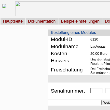
Hauptseite
Dokumentation
Beispieleinstellungen
Do
Bestellung eines Modules
Modul-ID
6120
Modulname
LasVegas
Kosten
20,00 Euro
Hinweis
Um das Modu
RoulettePilo
Freischaltung
Dei Freischa
Sie müssen d
Serialnummer:
-