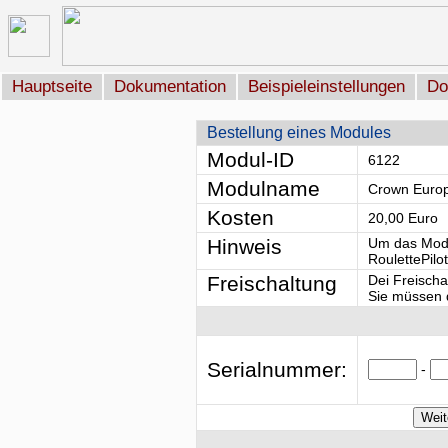
Hauptseite
Dokumentation
Beispieleinstellungen
Do
Bestellung eines Modules
Modul-ID
6122
Modulname
Crown Euro
Kosten
20,00 Euro
Hinweis
Um das Modu
RoulettePilo
Freischaltung
Dei Freischa
Sie müssen d
Serialnummer:
-