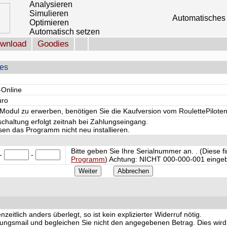
Analysieren
Simulieren
Automatisches 
Optimieren
Automatisch setzen
wnload
Goodies
les
-Online
uro
odul zu erwerben, benötigen Sie die Kaufversion vom RoulettePiloten
schaltung erfolgt zeitnah bei Zahlungseingang.
en das Programm nicht neu installieren.
Bitte geben Sie Ihre Serialnummer an. . (Diese 
-
-
Programm
) Achtung:
NICHT
000-000-001 eingeb
eitlich anders überlegt, so ist kein explizierter Widerruf nötig.
igungsmail und begleichen Sie nicht den angegebenen Betrag. Dies wird