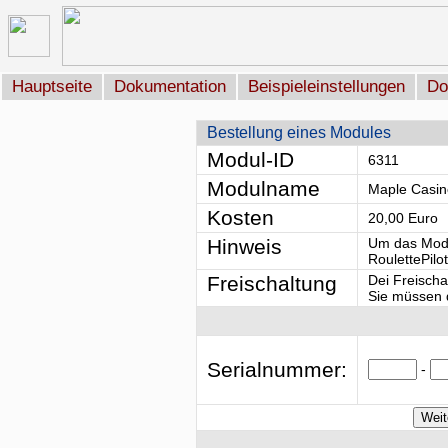
Hauptseite
Dokumentation
Beispieleinstellungen
Do
Bestellung eines Modules
Modul-ID
6311
Modulname
Maple Casi
Kosten
20,00 Euro
Hinweis
Um das Modu
RoulettePilo
Freischaltung
Dei Freischa
Sie müssen d
Serialnummer:
-