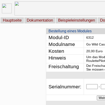
Hauptseite
Dokumentation
Beispieleinstellungen
Do
Bestellung eines Modules
Modul-ID
6312
Modulname
Go Wild Ca
Kosten
20,00 Euro
Hinweis
Um das Modu
RoulettePilo
Freischaltung
Dei Freischa
Sie müssen d
Serialnummer:
-