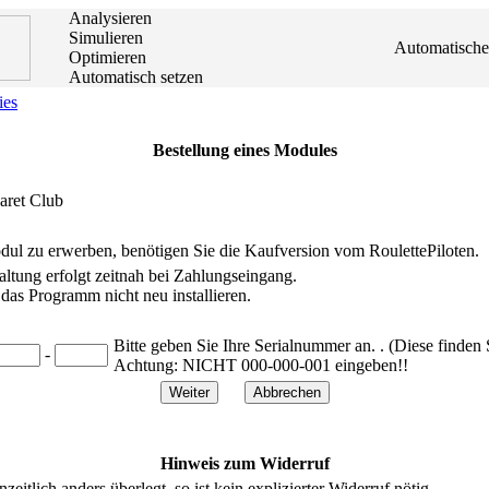
Analysieren
Simulieren
Automatische
Optimieren
Automatisch setzen
ies
Bestellung eines Modules
aret Club
ul zu erwerben, benötigen Sie die Kaufversion vom RoulettePiloten.
altung erfolgt zeitnah bei Zahlungseingang.
das Programm nicht neu installieren.
Bitte geben Sie Ihre Serialnummer an. . (Diese finden
-
Achtung:
NICHT
000-000-001 eingeben!!
Hinweis zum Widerruf
eitlich anders überlegt, so ist kein explizierter Widerruf nötig.