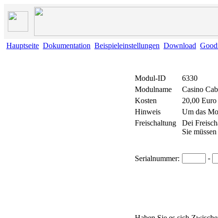
Hauptseite
Dokumentation
Beispieleinstellungen
Download
Good
Modul-ID
6330
Modulname
Casino Cab
Kosten
20,00 Euro
Hinweis
Um das Mod
Freischaltung
Dei Freisch
Sie müssen 
-
Serialnummer:
Haben Sie es sich Zwischenz