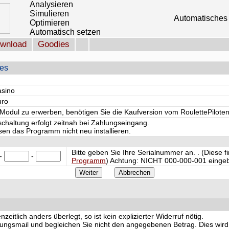
Analysieren
Simulieren
Automatisches 
Optimieren
Automatisch setzen
wnload
Goodies
les
asino
uro
odul zu erwerben, benötigen Sie die Kaufversion vom RoulettePiloten
schaltung erfolgt zeitnah bei Zahlungseingang.
en das Programm nicht neu installieren.
Bitte geben Sie Ihre Serialnummer an. . (Diese 
-
-
Programm
) Achtung:
NICHT
000-000-001 eingeb
eitlich anders überlegt, so ist kein explizierter Widerruf nötig.
igungsmail und begleichen Sie nicht den angegebenen Betrag. Dies wird