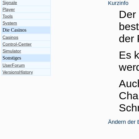
Signale
Kurzinfo
Player
Der
Tools
System
bes
Die Casinos
der
Casinos
Control-Center
Simulator
Es k
Sonstiges
wer
UserForum
VersionsHistory
Auc
Cha
Schn
Ändern der 