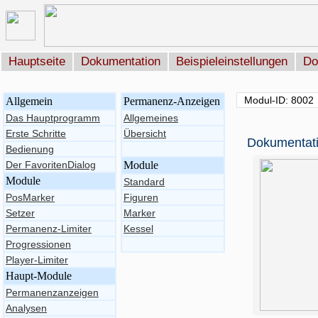
Hauptseite
Dokumentation
Beispieleinstellungen
Do
Modul-ID: 8002
Allgemein
Permanenz-Anzeigen
Das Hauptprogramm
Allgemeines
Erste Schritte
Übersicht
Dokumentati
Bedienung
Der FavoritenDialog
Module
Module
Standard
PosMarker
Figuren
Setzer
Marker
Permanenz-Limiter
Kessel
Progressionen
Player-Limiter
Haupt-Module
Permanenzanzeigen
Analysen