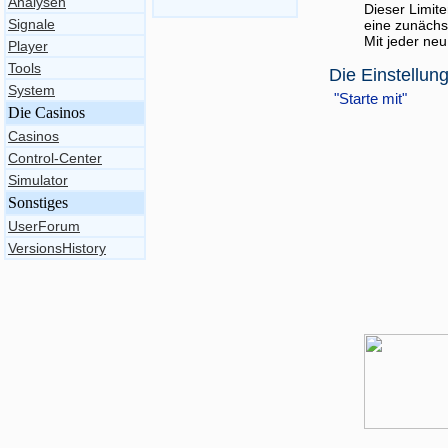
Analysen
Dieser Limite
Signale
eine zunächs
Mit jeder ne
Player
Tools
Die Einstellun
System
"Starte mit"
Die Casinos
Casinos
Control-Center
Simulator
Sonstiges
UserForum
VersionsHistory