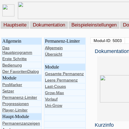
Hauptseite
Dokumentation
Beispieleinstellungen
Do
Modul-ID: 5003
Allgemein
Permanenz-Limiter
Das
Allgemein
Dokumentation
Hauptprogramm
Übersicht
Erste Schritte
Bedienung
Module
Der FavoritenDialog
Gesamte Permanenz
Module
Leere Permanenz
PosMarker
Last-Coups
Setzer
Grow-Max
Permanenz-Limiter
Vorlauf
Progressionen
Uni-Grow
Player-Limiter
Haupt-Module
Permanenzanzeigen
Kurzinfo