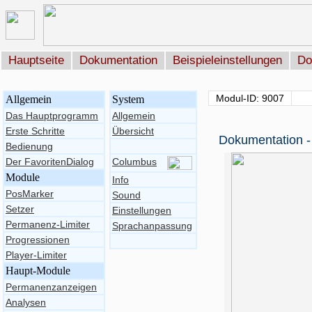
Hauptseite
Dokumentation
Beispieleinstellungen
Do
Modul-ID: 9007
Allgemein
System
Das Hauptprogramm
Allgemein
Erste Schritte
Übersicht
Dokumentation -
Bedienung
Der FavoritenDialog
Columbus
Module
Info
PosMarker
Sound
Setzer
Einstellungen
Permanenz-Limiter
Sprachanpassung
Progressionen
Player-Limiter
Haupt-Module
Permanenzanzeigen
Analysen