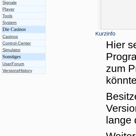
Signale
Player
Tools
System
Die Casinos
Kurzinfo
Casinos
Hier s
Control-Center
Simulator
Progra
Sonstiges
UserForum
zum Pr
VersionsHistory
könnte
Besitz
Versio
lange 