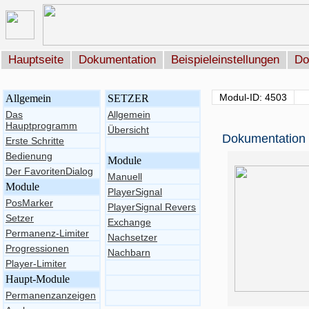
Hauptseite
Dokumentation
Beispieleinstellungen
Do
Modul-ID: 4503
Allgemein
SETZER
Das
Allgemein
Hauptprogramm
Übersicht
Dokumentation 
Erste Schritte
Bedienung
Module
Der FavoritenDialog
Manuell
Module
PlayerSignal
PosMarker
PlayerSignal Revers
Setzer
Exchange
Permanenz-Limiter
Nachsetzer
Progressionen
Nachbarn
Player-Limiter
Haupt-Module
Permanenzanzeigen