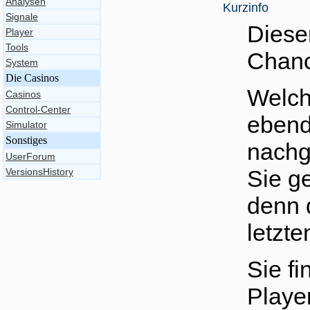
Analysen
Kurzinfo
Signale
Dieser
Player
Tools
Chanc
System
Die Casinos
Welch
Casinos
Control-Center
ebend
Simulator
Sonstiges
nachge
UserForum
Sie g
VersionsHistory
denn 
letzte
Sie f
Playe